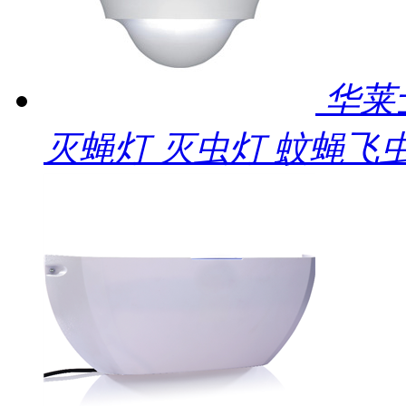
华莱
灭蝇灯 灭虫灯 蚊蝇飞