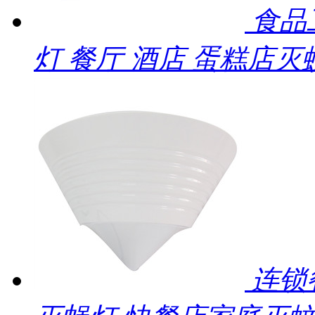
食品
灯 餐厅 酒店 蛋糕店灭
连锁