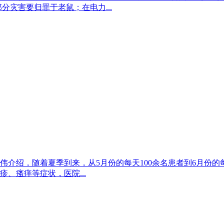
分灾害要归罪于老鼠；在电力...
介绍，随着夏季到来，从5月份的每天100余名患者到6月份的每
、瘙痒等症状，医院...