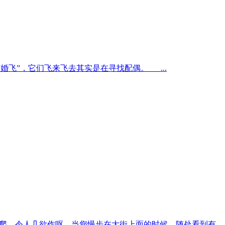
飞”，它们飞来飞去其实是在寻找配偶。 ...
又爬，令人几欲作呕。当您慢步在大街上面的时候，随处看到有