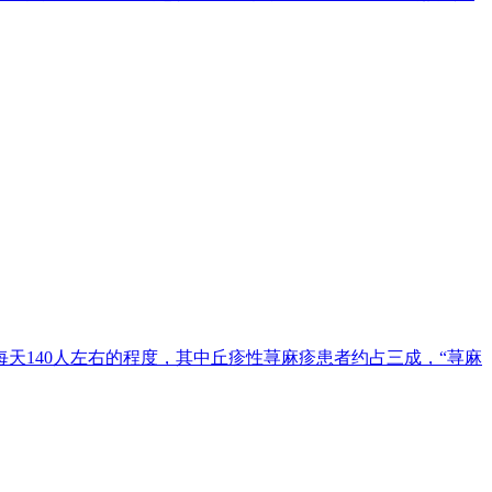
天140人左右的程度，其中丘疹性荨麻疹患者约占三成，“荨麻