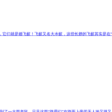
它们就是婚飞蚁！飞蚁又名大水蚁，这些长翅的飞蚁其实是在“婚
到了一大群老鼠，只见这群“路霸们”在路面上旁若无人地又跳