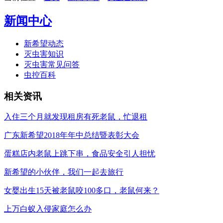
新闻中心
新希望动态
灭虫害知识
灭虫害常见问答
虫控百科
相关资讯
入住三个月就发现租房有死老鼠，忙退租
广东新希望2018年年中总结暨表彰大会
蛋糕店内老鼠上跳下串，食品安全引人担忧
新希望的小伙伴，我们一起去旅行
女婴出生15天被老鼠咬100多口，老鼠何来？
上万白蚁入侵家庭怎么办