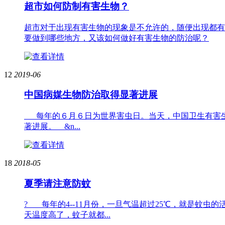
超市如何防制有害生物？
超市对于出现有害生物的现象是不允许的，随便出现都有
要做到哪些地方，又该如何做好有害生物的防治呢？
12
2019-06
中国病媒生物防治取得显著进展
每年的６月６日为世界害虫日。当天，中国卫生有害生
著进展。 &n...
18
2018-05
夏季请注意防蚊
? 每年的4--11月份，一旦气温超过25℃，就是蚊
天温度高了，蚊子就都...