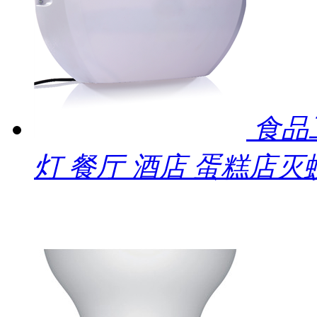
食品
灯 餐厅 酒店 蛋糕店灭