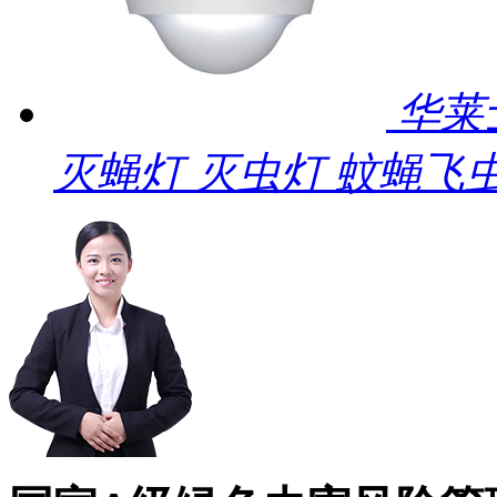
华莱
灭蝇灯 灭虫灯 蚊蝇飞