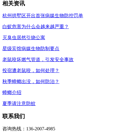
相关资讯
杭州拱墅区开出首张病媒生物防控罚单
白蚁危害为什么会越来越严重？
灭臭虫居然引烧公寓
星级宾馆病媒生物防制要点
老鼠咬坏燃气管道，引发安全事故
投宿遭老鼠咬，如何处理？
秋季蟑螂出没，如何防治？
蟑螂介绍
夏季请注意防蚊
联系我们
咨询热线：136-2007-4985