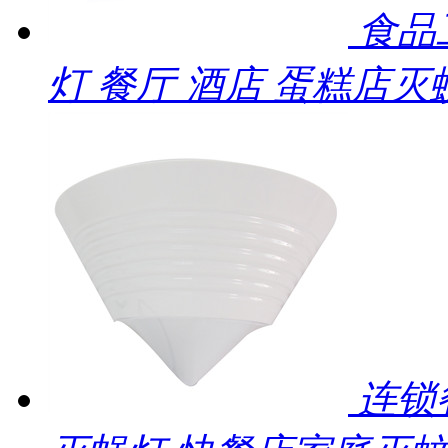
食品
灯 餐厅 酒店 蛋糕店灭
连锁