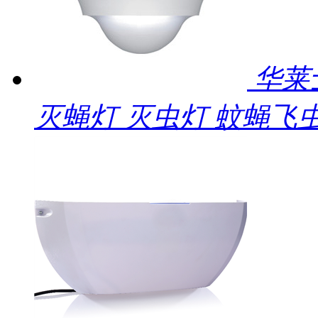
华莱
灭蝇灯 灭虫灯 蚊蝇飞